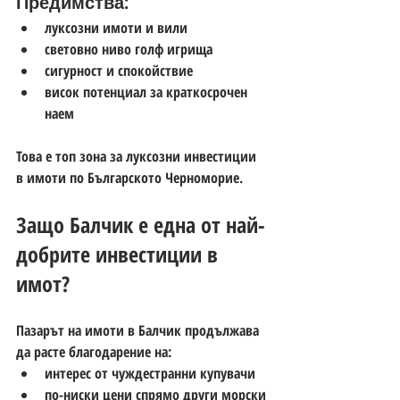
Предимства:
луксозни имоти и вили
световно ниво голф игрища
сигурност и спокойствие
висок потенциал за краткосрочен 
наем
Това е топ зона за 
луксозни инвестиции 
в имоти по Българското Черноморие
.
Защо Балчик е една от най-
добрите инвестиции в 
имот?
Пазарът на 
имоти в Балчик
 продължава 
да расте благодарение на:
интерес от чуждестранни купувачи
по-ниски цени спрямо други морски 