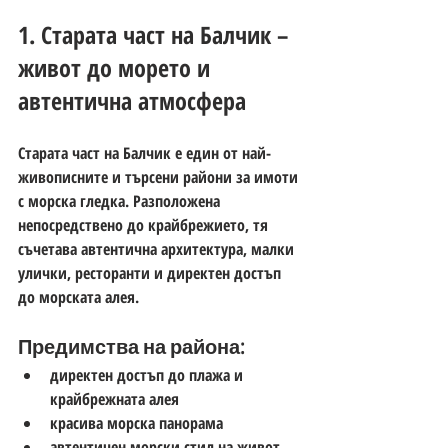
1. Старата част на Балчик – 
живот до морето и 
автентична атмосфера
Старата част на Балчик е един от най-
живописните и търсени райони за 
имоти 
с морска гледка
. Разположена 
непосредствено до крайбрежието, тя 
съчетава автентична архитектура, малки 
улички, ресторанти и директен достъп 
до морската алея.
Предимства на района:
директен достъп до плажа и 
крайбрежната алея
красива морска панорама
автентичен морски стил на живот