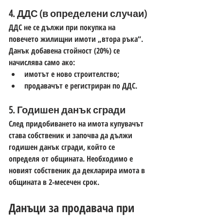
4. ДДС (в определени случаи)
ДДС 
не се дължи
 при покупка на 
повечето жилищни имоти „втора ръка“. 
Данък добавена стойност (
20%
) се 
начислява само ако:
имотът е ново строителство;
продавачът е регистриран по ДДС.
5. Годишен данък сгради
След придобиването на имота купувачът 
става собственик и започва да дължи 
годишен данък сгради
, който се 
определя от общината. Необходимо е 
новият собственик да декларира имота в 
общината в 2‑месечен срок.
Данъци за продавача при 