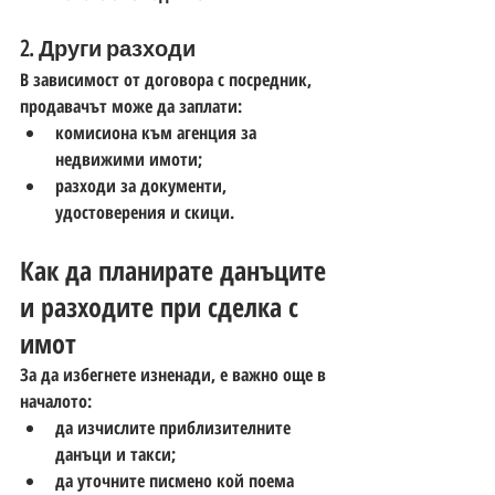
2. Други разходи
В зависимост от договора с посредник, 
продавачът може да заплати:
комисиона към агенция за 
недвижими имоти;
разходи за документи, 
удостоверения и скици.
Как да планирате данъците 
и разходите при сделка с 
имот
За да избегнете изненади, е важно още в 
началото:
да изчислите приблизителните 
данъци и такси;
да уточните писмено кой поема 