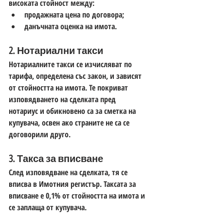
високата стойност между:
продажната цена по договора;
данъчната оценка на имота.
2. Нотариални такси
Нотариалните такси се изчисляват по 
тарифа, определена със закон, и зависят 
от стойността на имота. Те покриват 
изповядването на сделката пред 
нотариус и обикновено са за сметка на 
купувача, освен ако страните не са се 
договорили друго.
3. Такса за вписване
След изповядване на сделката, тя се 
вписва в Имотния регистър. Таксата за 
вписване е 
0,1% от стойността на имота
 и 
се заплаща от купувача.