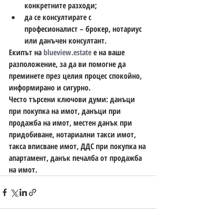
конкретните разходи;
да се консултирате с 
професионалист – брокер, нотариус 
или данъчен консултант.
Екипът на 
blueview.estate
 е на ваше 
разположение, за да ви помогне да 
преминете през целия процес спокойно, 
информирано и сигурно.
Често търсени ключови думи:
 данъци 
при покупка на имот, данъци при 
продажба на имот, местен данък при 
придобиване, нотариални такси имот, 
такса вписване имот, ДДС при покупка на 
апартамент, данък печалба от продажба 
на имот.