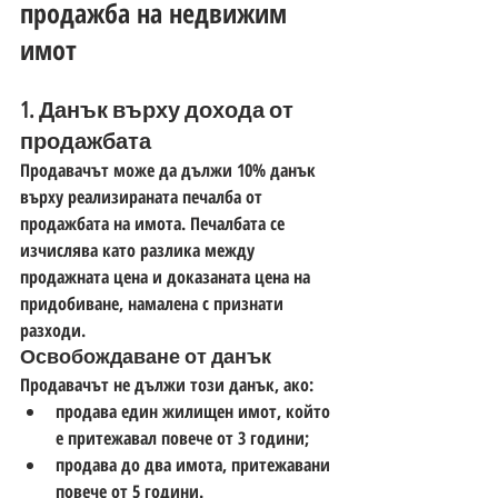
продажба на недвижим 
имот
1. Данък върху дохода от 
продажбата
Продавачът може да дължи 
10% данък 
върху реализираната печалба
 от 
продажбата на имота. Печалбата се 
изчислява като разлика между 
продажната цена и доказаната цена на 
придобиване, намалена с признати 
разходи.
Освобождаване от данък
Продавачът 
не дължи този данък
, ако:
продава един жилищен имот, който 
е притежавал повече от 
3 години
;
продава до два имота, притежавани 
повече от 
5 години
.