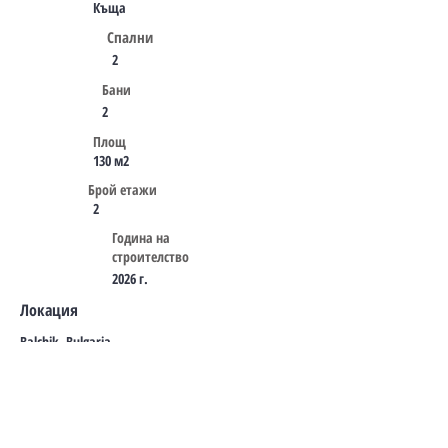
Къща
Спални
2
Бани
2
Площ
130 м2
Брой етажи
2
Година на
строителство
2026 г.
Локация
Balchik, Bulgaria