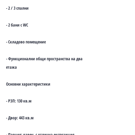
- 2 / 3 спални
- 2 бани с WC
- Складово помещение
- Функционални общи пространства на два
етажа
Основни характеристики
- РЗП: 130 кв.м
- Двор: 443 кв.м
- Парцел: равен, с отлична експозиция