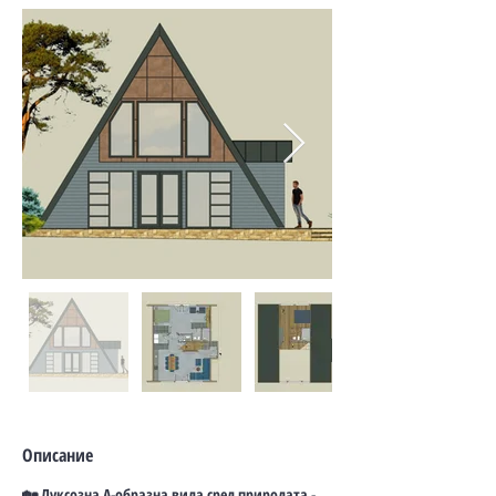
Описание
🏡 Луксозна А-образна вила сред природата -