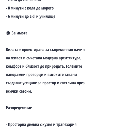
- 8 минути с кола до морето
- 6 минути до Lidl и училище
🏠 За имота
Вилата е проектирана за съвременния начин
на живот и съчетава модерна архитектура,
комфорт и близост до природата. Големите
панорамни прозорци и високите тавани
създават усещане за простор и светлина през
всички сезони.
Разпределение
- Просторна дневна с кухня и трапезария