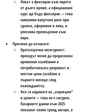
Левът е фиксиран към еврото 
от дълго време, а официалния 
курс ще бъде фиксиран — това 
намалява валутния риск при 
сделки, оформени в лева, и 
улеснява прехвърляне към 
евро. 
Причини да 
изчакате
:
Краткосрочна несигурност: 
преходът може да предизвика 
временни колебания в 
потребителската увереност и 
местни цени (особено в 
първите месеци след 
въвеждането). 
Ако се надявате на „корекция“ 
в цените — това не е сигурно. 
Пазарните данни към 2025 
показват силен тренд нагоре, а 