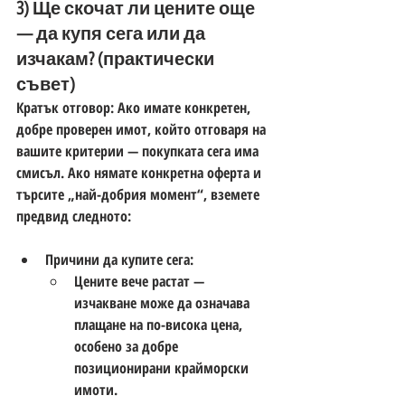
3) Ще скочат ли цените още 
— да купя сега или да 
изчакам? (практически 
съвет)
Кратък отговор: 
Ако имате конкретен, 
добре проверен имот, който отговаря на 
вашите критерии — покупката сега има 
смисъл.
 Ако нямате конкретна оферта и 
търсите „най-добрия момент“, вземете 
предвид следното:
Причини да купите 
сега
:
Цените вече растат — 
изчакване може да означава 
плащане на по-висока цена, 
особено за добре 
позиционирани крайморски 
имоти. 