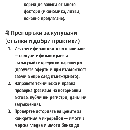
корекция зависи от много 
фактори (икономика, лихви, 
локално предлагане).
4) Препоръки за купувачи 
(стъпки и добри практики)
Изяснете финансовото си планиране 
— осигурете финансиране и 
съгласувайте кредитни параметри 
(проучете оферти и при възможност 
заеми в евро след въвеждането). 
Направете техническа и правна 
проверка (ревизия на нотариални 
актове, публични регистри, данъчни 
задължения).
Проверете историята на цените за 
конкретния микрорайон — имоти с 
морска гледка и имоти близо до 