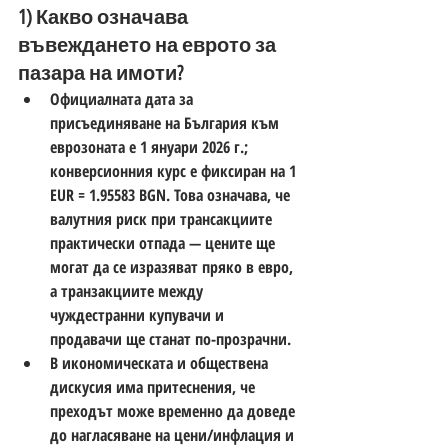
1) Какво означава 
въвеждането на еврото за 
пазара на имоти?
Официалната дата за 
присъединяване на България към 
еврозоната е 1 януари 2026 г.; 
конверсионния курс е фиксиран на 1 
EUR = 1.95583 BGN. Това означава, че 
валутния риск при трансакциите 
практически отпада — цените ще 
могат да се изразяват пряко в евро, 
а транзакциите между 
чуждестранни купувачи и 
продавачи ще станат по-прозрачни. 
В икономическата и обществена 
дискусия има притеснения, че 
преходът може временно да доведе 
до нагласяване на цени/инфлация и 