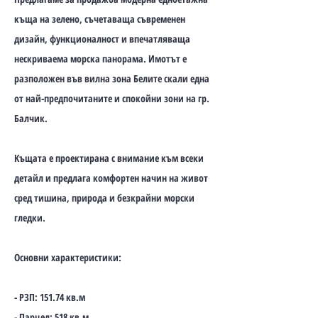
къща на зелено, съчетаваща съвременен
дизайн, функционалност и впечатляваща
нескриваема морска панорама. Имотът е
разположен във вилна зона Белите скали една
от най-предпочитаните и спокойни зони на гр.
Балчик.
Къщата е проектирана с внимание към всеки
детайл и предлага комфортен начин на живот
сред тишина, природа и безкрайни морски
гледки.
Основни характеристики:
- РЗП: 151.74 кв.м
- Парцел: 518 кв.м