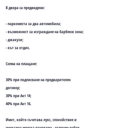
В двора са предвидени:
- паркоместа за два автомобила;
- възможност за изграждане на барбекю зона;
- джакузи;
- кът за отдих.
Схема на плащане:
30% при подписване на предварителен
договор;
30% при Акт 14;
40% при Акт 16.
Имот, който съчетава лукс, спокойствие и
уникална морска панорама - отличен избор