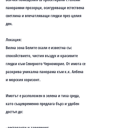
панорамни прозорци, осигуряващи естествена
светлина и впечатляващи гледки през целия
ден.
Локация:
Вилна зона Белите скали е известна със
спокойствието, чистия въздух и красивите
гледки към Северното Черноморие. От имота се
разкрива уникална панорама към к.к. Албена
и морския хоризонт.
Имотът е разположен в зелена и тиха среда,
като същевременно предлага бърз и удобен
достъп до:
- ресторанти и заведения;