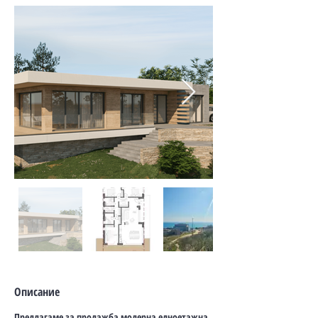
Описание
Предлагаме за продажба модерна едноетажна