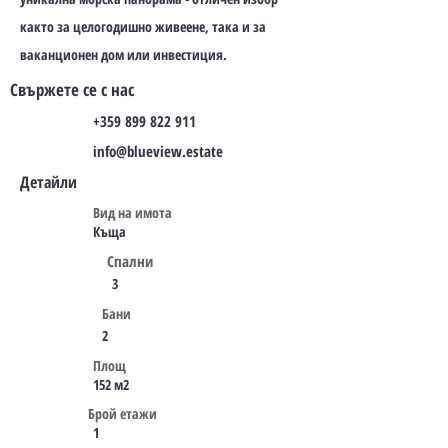
както за целогодишно живеене, така и за
ваканционен дом или инвестиция.
Свържете се с нас
+359 899 822 911
info@blueview.estate
Детайли
Вид на имота
Къща
Спални
3
Бани
2
Площ
152 м2
Брой етажи
1