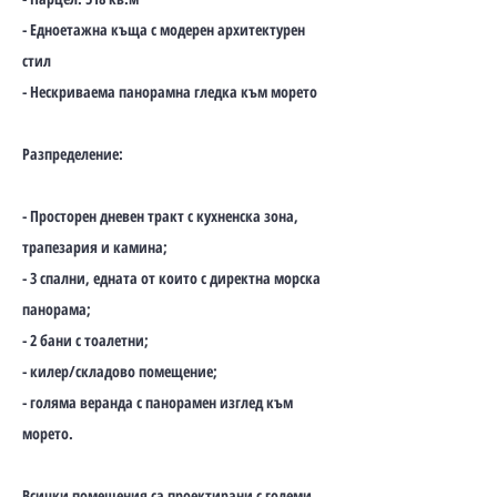
- Едноетажна къща с модерен архитектурен
стил
- Нескриваема панорамна гледка към морето
Разпределение:
- Просторен дневен тракт с кухненска зона,
трапезария и камина;
- 3 спални, едната от които с директна морска
панорама;
- 2 бани с тоалетни;
- килер/складово помещение;
- голяма веранда с панорамен изглед към
морето.
Всички помещения са проектирани с големи