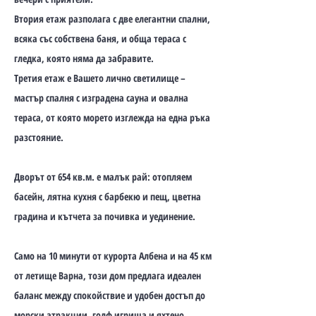
Втория етаж разполага с две елегантни спални,
всяка със собствена баня, и обща тераса с
гледка, която няма да забравите.
Третия етаж е Вашето лично светилище –
мастър спалня с изградена сауна и овална
тераса, от която морето изглежда на една ръка
разстояние.
Дворът от 654 кв.м. е малък рай: отопляем
басейн, лятна кухня с барбекю и пещ, цветна
градина и кътчета за почивка и уединение.
Само на 10 минути от курорта Албена и на 45 км
от летище Варна, този дом предлага идеален
баланс между спокойствие и удобен достъп до
морски атракции, голф игрища и яхтено