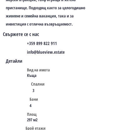
пристанище. Подходящ както за целогодишно
живеене и семейна ваканция, така и за
инвестиция с отлична възвръщаемост.
Свържете се с нас
+359 899 822 911
info@blueview.estate
Детайли
Вид на имота
Къща
Спални
3
Бани
4
Площ
297 м2
Брой етажи