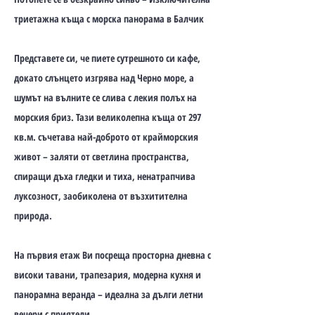
триетажна къща с морска панорама в Балчик
Представете си, че пиете сутрешното си кафе,
докато слънцето изгрява над Черно море, а
шумът на вълните се слива с лекия полъх на
морския бриз. Тази великолепна къща от 297
кв.м. съчетава най-доброто от крайморския
живот – заляти от светлина пространства,
спиращи дъха гледки и тиха, ненатрапчива
луксозност, заобиколена от възхитителна
природа.
На първия етаж Ви посреща просторна дневна с
високи тавани, трапезария, модерна кухня и
панорамна веранда – идеална за дълги летни
вечери с приятели.