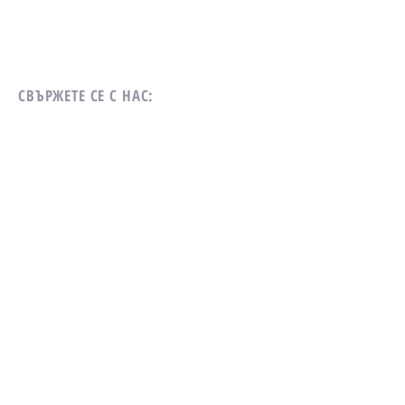
СВЪРЖЕТЕ СЕ С НАС:
Тел:
+359 899 822 911
Email:
info@blueview.estate
ИЗПРАТЕТЕ СЪОБЩЕНИЕ: