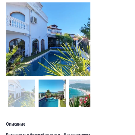
Описание
Потопете се в безкрайно синьо – Изключителна