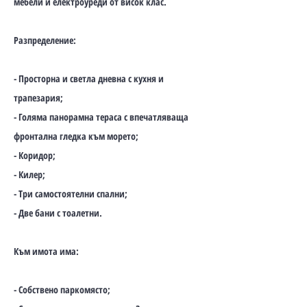
мебели и електроуреди от висок клас.
Разпределение:
- Просторна и светла дневна с кухня и
трапезария;
- Голяма панорамна тераса с впечатляваща
фронтална гледка към морето;
- Коридор;
- Килер;
- Три самостоятелни спални;
- Две бани с тоалетни.
Към имота има:
- Собствено паркомясто;