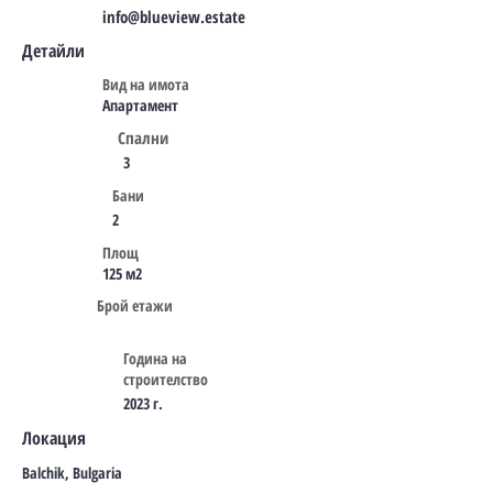
info@blueview.estate
Детайли
Вид на имота
Апартамент
Спални
3
Бани
2
Площ
125 м2
Брой етажи
Година на
строителство
2023 г.
Локация
Balchik, Bulgaria