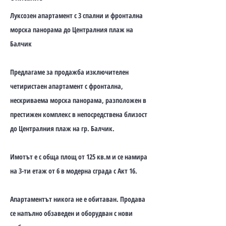
Луксозен апартамент с 3 спални и фронтална
морска панорама до Централния плаж на
Балчик
Предлагаме за продажба изключителен
четиристаен апартамент с фронтална,
нескриваема морска панорама, разположен в
престижен комплекс в непосредствена близост
до Централния плаж на гр. Балчик.
Имотът е с обща площ от 125 кв.м и се намира
на 3-ти етаж от 6 в модерна сграда с Акт 16.
Апартаментът никога не е обитаван. Продава
се напълно обзаведен и оборудван с нови